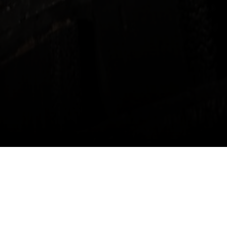
Veerkracht
Zoals velen hebben meegekregen, verwoestte